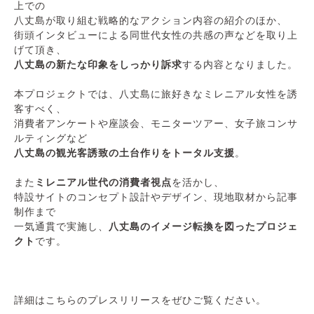
上での
八丈島が取り組む戦略的なアクション内容の紹介のほか、
街頭インタビューによる同世代女性の共感の声などを取り上
げて頂き、
八丈島の新たな印象をしっかり訴求
する内容となりました。
本プロジェクトでは、八丈島に旅好きなミレニアル女性を誘
客すべく、
消費者アンケートや座談会、モニターツアー、女子旅コンサ
ルティングなど
八丈島の観光客誘致の土台作りをトータル支援
。
また
ミレニアル世代の消費者視点
を活かし、
特設サイトのコンセプト設計やデザイン、現地取材から記事
制作まで
一気通貫で実施し、
八丈島のイメージ転換を図ったプロジェ
クト
です。
詳細はこちらのプレスリリースをぜひご覧ください。