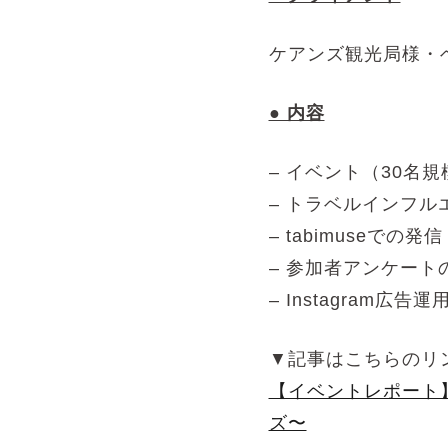
ケアンズ観光局様・
● 内容
– イベント（30名
– トラベルインフ
– tabimuseでの発
– 参加者アンケート
– Instagram
広告運
▼記事はこちらのリ
【イベントレポート】
ズ〜